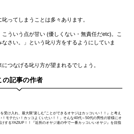
に叱ってしまうことは多々あります。
ういう点が甘い (優しくない・無責任だetc)。こ
みなさい。」という叱り方をするようにしていま
来につなげる叱り方が望まれるでしょう。
この記事の作者
自分を受け入れ、最大限“楽しむ”ことができるオヤジはカッコいい！！』と考え
い！モテたい！カッコよくいたい！！」そんな40代～50代の男性の皆様にオ
届けするYAZIUP！！『近所のオヤジ達の中で一番カッコいいオヤジ』を目指