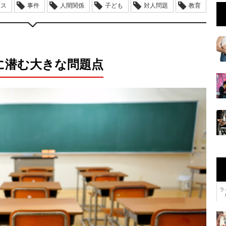
ース
事件
人間関係
子ども
対人問題
教育
に潜む大きな問題点
ラ