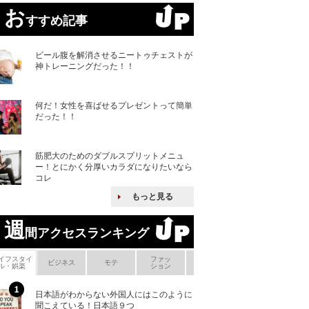
お
すすめ記事
ビール腹を解消させるニートゥチェストが
神トレーニングだった！！
何だ！女性を喜ばせるプレゼントって簡単
だった！！
筋肥大のためのダブルスプリットメニュ
ー！とにかく分厚いカラダになりたいなら
コレ
もっと見る
週
間アクセスランキング
イフスタイ
ファッ
ボ
ビジネス
モテ
ヘアケア
ヘルスケア
ル・娯楽
ション
メ
日本語がわからない外国人にはこのように
「えっ！こんな事
聞こえている！日本語９つ
ない、北朝鮮で禁