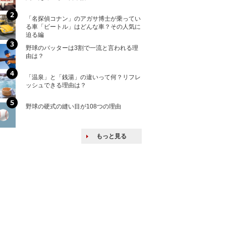
「名探偵コナン」のアガサ博士が乗ってい
核兵器の廃絶はな
る車「ビートル」はどんな車？その人気に
から解説
迫る編
野球のバッターは3割で一流と言われる理
何故キヤノンはゼ
由は？
来たのか？オープ
ける特許戦略
「温泉」と「銭湯」の違いって何？リフレ
ヨーロッパの小国
ッシュできる理由は？
な国とされる理由
野球の硬式の縫い目が108つの理由
上司の上司に案件
し』・他人の威厳
たい人たち
もっと見る