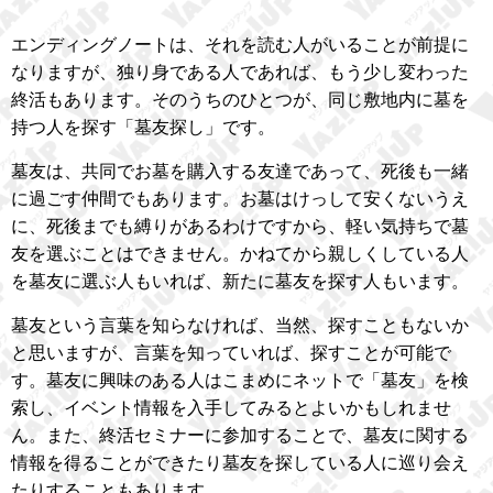
エンディングノートは、それを読む人がいることが前提に
なりますが、独り身である人であれば、もう少し変わった
終活もあります。そのうちのひとつが、同じ敷地内に墓を
持つ人を探す「墓友探し」です。
墓友は、共同でお墓を購入する友達であって、死後も一緒
に過ごす仲間でもあります。お墓はけっして安くないうえ
に、死後までも縛りがあるわけですから、軽い気持ちで墓
友を選ぶことはできません。かねてから親しくしている人
を墓友に選ぶ人もいれば、新たに墓友を探す人もいます。
墓友という言葉を知らなければ、当然、探すこともないか
と思いますが、言葉を知っていれば、探すことが可能で
す。墓友に興味のある人はこまめにネットで「墓友」を検
索し、イベント情報を入手してみるとよいかもしれませ
ん。また、終活セミナーに参加することで、墓友に関する
情報を得ることができたり墓友を探している人に巡り会え
たりすることもあります。