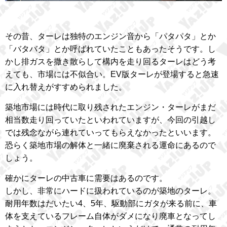
その昔、ターレは独特のエンジン音から「パタパタ」とか
「バタバタ」とか呼ばれていたこともあったそうです。し
かし排ガスを撒き散らして構内を走り回るターレはどう考
えても、市場には不似合い。EV版ターレが登場すると急速
に入れ替えがすすめられました。
築地市場には時代に取り残されたエンジン・ターレがまだ
相当数走り回っていたといわれていますが、今回の引越し
では残念ながら連れていってもらえなかったといいます。
恐らく築地市場の解体と一緒に廃棄される運命にあるので
しょう。
確かにターレの中古車に需要はあるのです。
しかし、非常にハードに扱われているのが築地のターレ。
耐用年数はだいたい4、5年、駆動部にガタが来る前に、車
体を支えているフレーム自体がダメになり廃車となってし