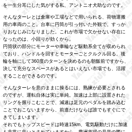
を一生分耳にした気がする私、アントニオ犬助なのです。
そんなターレとは倉庫や工場などで用いられる、荷物運搬
用の車両のこと。台車に円筒が引っ付いた外観で、すっか
りおなじみになりました。これが市場で欠かせない存在に
なったのは、小回りが効くから。
円筒状の部分にモーターや車輪など駆動系全てが収められ
ており、ハンドルを回すとモーターごとクルクル回る。後
輪を軸にして360度のターンを決めるのも朝飯前ですから、
決して充分なスペースがあるとはいえない市場でも、活躍
することができるのです。
そんなターレを意のままに操るには、熟練が必要とされる
のですが、運転自体は実に単純。加速は上部に設置された
リングを握りこむことで、減速は足元のペダルを踏み込む
ことでおこないますから、前進だけならば誰でもすぐにで
きてしまいます。
それでもトップスピードは時速15km、電気駆動だけに加速
も非常に良いとされていますから、豊洲市場の見学の際に