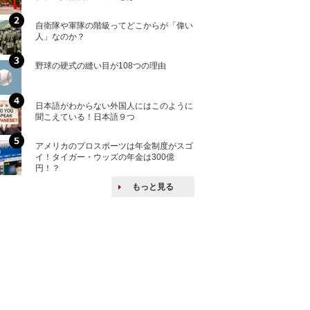
自衛隊や軍隊の階級ってどこからが「偉い
「えっ！こんな事
人」なのか？
ない、北朝鮮で禁
野球の硬式の縫い目が108つの理由
核兵器の廃絶はな
から解説
日本語がわからない外国人にはこのように
自衛隊がオスプレ
聞こえている！日本語９つ
改めて！
アメリカのプロスポーツは年金制度がスゴ
何故キヤノンはゼ
イ！タイガー・ウッズの年金は300億
来たのか？オープ
円！？
ける特許戦略
もっと見る