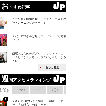
お
すすめ記事
ビール腹を解消させるニートゥチェストが
神トレーニングだった！！
何だ！女性を喜ばせるプレゼントって簡単
だった！！
筋肥大のためのダブルスプリットメニュ
ー！とにかく分厚いカラダになりたいなら
コレ
もっと見る
週
間アクセスランキング
イフスタイ
ファッ
ボ
ビジネス
モテ
ヘアケア
ヘルスケア
ル・娯楽
ション
メ
今さら聞けない！「神社」「神宮」「大
ヨーロッパの小国
社」「八幡宮」の違いとは？
な国とされる理由