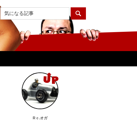
Rｃ.オガ