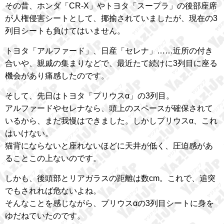
その昔、ホンダ「CR-X」やトヨタ「スープラ」の後部座席
が人権侵害シートとして、揶揄されていましたが、現在の3
列目シートも負けてはいません。
トヨタ「アルファード」、日産「セレナ」……近所の付き
合いや、親戚の集まりなどで、最近たて続けに3列目に座る
機会があり痛感したのです。
そして、先日はトヨタ「プリウスα」の3列目。
アルファードやセレナなら、頭上のスペースが確保されて
いるから、まだ我慢はできました。しかしプリウスα、これ
はいけない。
猫背にならないと座れないほどに天井が低く、圧迫感があ
ることこの上ないのです。
しかも、後頭部とリアガラスの距離は数cm。これで、追突
でもされれば危ないよね。
そんなことを感じながら、プリウスαの3列目シートに身を
ゆだねていたのです。