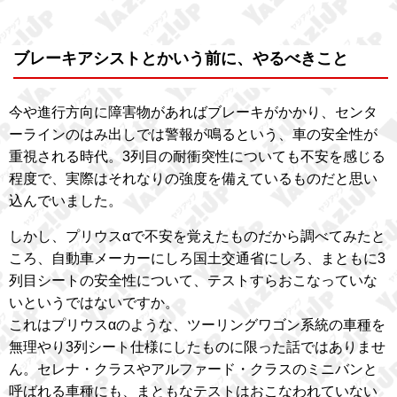
ブレーキアシストとかいう前に、やるべきこと
今や進行方向に障害物があればブレーキがかかり、センタ
ーラインのはみ出しでは警報が鳴るという、車の安全性が
重視される時代。3列目の耐衝突性についても不安を感じる
程度で、実際はそれなりの強度を備えているものだと思い
込んでいました。
しかし、プリウスαで不安を覚えたものだから調べてみたと
ころ、自動車メーカーにしろ国土交通省にしろ、まともに3
列目シートの安全性について、テストすらおこなっていな
いというではないですか。
これはプリウスαのような、ツーリングワゴン系統の車種を
無理やり3列シート仕様にしたものに限った話ではありませ
ん。セレナ・クラスやアルファード・クラスのミニバンと
呼ばれる車種にも、まともなテストはおこなわれていない