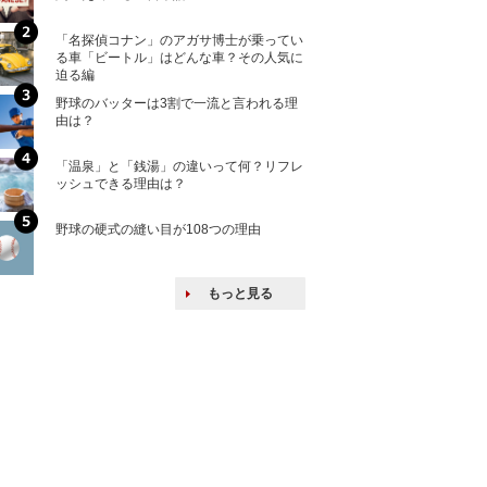
「名探偵コナン」のアガサ博士が乗ってい
核兵器の廃絶はな
る車「ビートル」はどんな車？その人気に
から解説
迫る編
野球のバッターは3割で一流と言われる理
何故キヤノンはゼ
由は？
来たのか？オープ
ける特許戦略
「温泉」と「銭湯」の違いって何？リフレ
ヨーロッパの小国
ッシュできる理由は？
な国とされる理由
野球の硬式の縫い目が108つの理由
上司の上司に案件
し』・他人の威厳
たい人たち
もっと見る