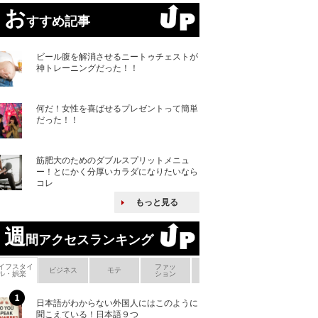
お
すすめ記事
ビール腹を解消させるニートゥチェストが
神トレーニングだった！！
何だ！女性を喜ばせるプレゼントって簡単
だった！！
筋肥大のためのダブルスプリットメニュ
ー！とにかく分厚いカラダになりたいなら
コレ
もっと見る
週
間アクセスランキング
イフスタイ
ファッ
ボ
ビジネス
モテ
ヘアケア
ヘルスケア
ル・娯楽
ション
メ
日本語がわからない外国人にはこのように
「えっ！こんな事
聞こえている！日本語９つ
ない、北朝鮮で禁