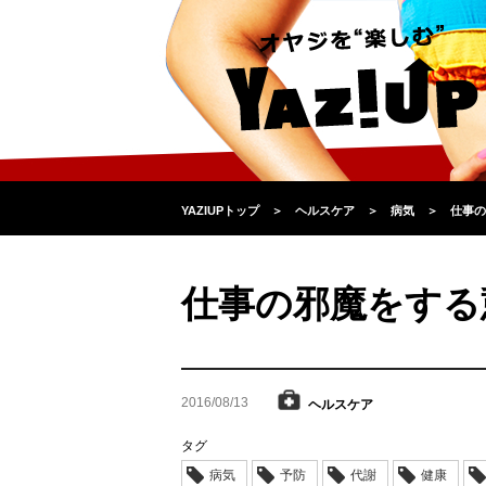
YAZIUPトップ
＞
ヘルスケア
＞
病気
＞
仕事の
仕事の邪魔をする
2016/08/13
ヘルスケア
タグ
病気
予防
代謝
健康