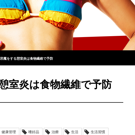
邪魔をする憩室炎は食物繊維で予防
憩室炎は食物繊維で予防
健康管理
嗜好品
治療
生活
生活習慣