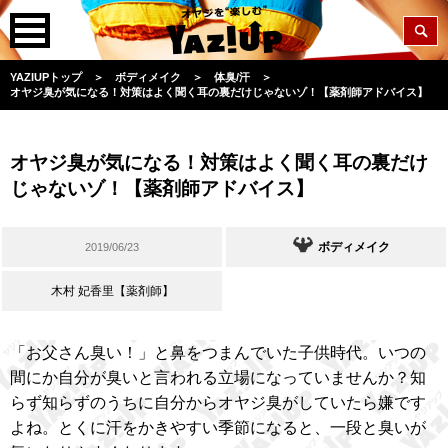
YAZIUPトップ
＞
ボディメイク
＞
体臭/汗
＞
オヤジ臭が気になる！対策はよく聞く耳の裏だけじゃないゾ！【薬剤師アドバイス】
オヤジ臭が気になる！対策はよく聞く耳の裏だけ
じゃないゾ！【薬剤師アドバイス】
ボディメイク
2019/06/23
木村 妃香里【薬剤師】
「お父さん臭い！」と鼻をつまんでいた子供時代。いつの
間にか自分が臭いと言われる立場になっていませんか？知
らず知らずのうちに自分からオヤジ臭がしていたら嫌です
よね。とくに汗をかきやすい季節になると、一段と臭いが