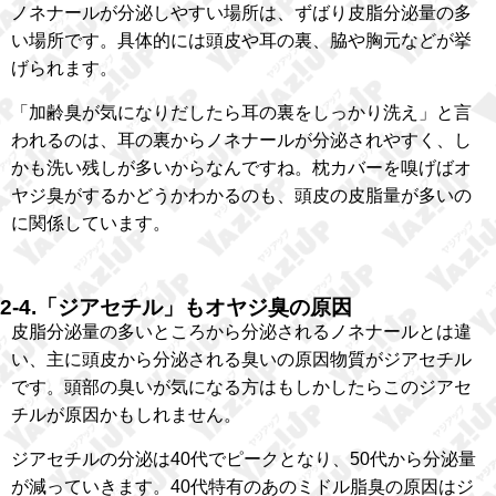
ノネナールが分泌しやすい場所は、ずばり皮脂分泌量の多
い場所です。具体的には頭皮や耳の裏、脇や胸元などが挙
げられます。
「加齢臭が気になりだしたら耳の裏をしっかり洗え」と言
われるのは、耳の裏からノネナールが分泌されやすく、し
かも洗い残しが多いからなんですね。枕カバーを嗅げばオ
ヤジ臭がするかどうかわかるのも、頭皮の皮脂量が多いの
に関係しています。
2-4.「ジアセチル」もオヤジ臭の原因
皮脂分泌量の多いところから分泌されるノネナールとは違
い、主に頭皮から分泌される臭いの原因物質がジアセチル
です。頭部の臭いが気になる方はもしかしたらこのジアセ
チルが原因かもしれません。
ジアセチルの分泌は40代でピークとなり、50代から分泌量
が減っていきます。40代特有のあのミドル脂臭の原因はジ