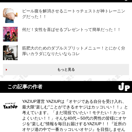
ビール腹を解消させるニートゥチェストが神トレーニン
グだった！！
何だ！女性を喜ばせるプレゼントって簡単だった！！
筋肥大のためのダブルスプリットメニュー！とにかく分
厚いカラダになりたいならコレ
もっと見る
この記事の作者
YAZIUP運営 YAZIUPは『オヤジである自分を受け入れ、
最大限“楽しむ”ことができるオヤジはカッコいい！！』と
考えています。「まだ現役でいたい！モテたい！カッコ
よくいたい！！」そんな40代～50代の男性の皆様にオヤ
ジを“楽しむ”情報を毎日お届けするYAZIUP！！『近所の
オヤジ達の中で一番カッコいいオヤジ』を目指しません