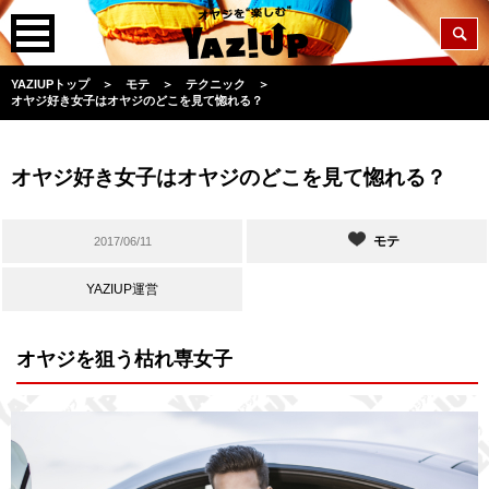
YAZIUPトップ
＞
モテ
＞
テクニック
＞
オヤジ好き女子はオヤジのどこを見て惚れる？
オヤジ好き女子はオヤジのどこを見て惚れる？
モテ
2017/06/11
YAZIUP運営
オヤジを狙う枯れ専女子