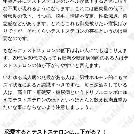
年齢と共にテストステロンのレベルが低下すると体に様々
な不調が現れるようになります。これには筋肉量の低下、
骨密度の低下、うつ病、脱毛、情緒不安定、性欲減退、倦
怠感などがあります。どれもこれも御免被りたい症状ばか
りですが、それくらいテストステロンの存在というのは重
要なのです。
ちなみにテストステロンの低下は若い人にでも起こりえま
す。20代や30代であっても肥満や糖尿病傾向のある人はテ
ストステロンの値が下がりやすいと言えます。
いわゆる成人病の兆候がある人は、男性ホルモン的にもマ
ズイ状況にあると認識すべきですね。毎日深酒をしている
人は、高血圧・肝硬変・糖尿病というトリプルコンボに加
えてテストステロンの低下というほとんど数え役満直撃み
たいな事にならないよう注意しましょう。
恋愛するとテストステロンは…下がる？！