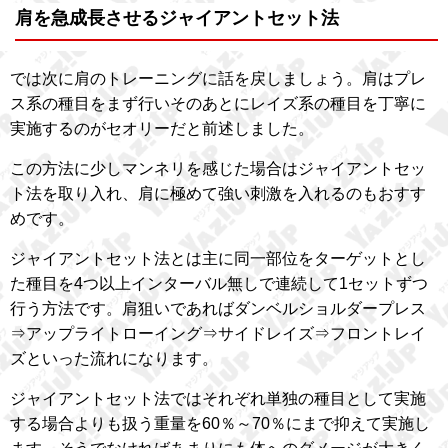
肩を急成長させるジャイアントセット法
では次に肩のトレーニングに話を戻しましょう。肩はプレ
ス系の種目をまず行いそのあとにレイズ系の種目を丁寧に
実施するのがセオリーだと前述しました。
この方法に少しマンネリを感じた場合はジャイアントセッ
ト法を取り入れ、肩に極めて強い刺激を入れるのもおすす
めです。
ジャイアントセット法とは主に同一部位をターゲットとし
た種目を4つ以上インターバル無しで連続して1セットずつ
行う方法です。肩狙いであればダンベルショルダープレス
⇒アップライトローイング⇒サイドレイズ⇒フロントレイ
ズといった流れになります。
ジャイアントセット法ではそれぞれ単独の種目として実施
する場合よりも扱う重量を60％～70％にまで抑えて実施し