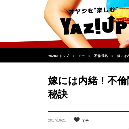
YAZIUPトップ
＞
モテ
＞
不倫/浮気
＞
嫁には
嫁には内緒！不倫
秘訣
2017/10/21
モテ