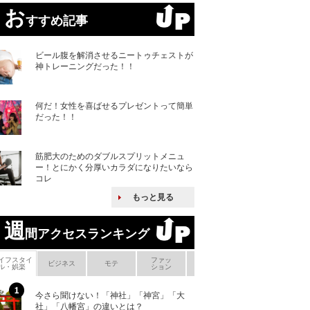
お
すすめ記事
ビール腹を解消させるニートゥチェストが
神トレーニングだった！！
何だ！女性を喜ばせるプレゼントって簡単
だった！！
筋肥大のためのダブルスプリットメニュ
ー！とにかく分厚いカラダになりたいなら
コレ
もっと見る
週
間アクセスランキング
イフスタイ
ファッ
ボ
ビジネス
モテ
ヘアケア
ヘルスケア
ル・娯楽
ション
メ
今さら聞けない！「神社」「神宮」「大
ヨーロッパの小国
社」「八幡宮」の違いとは？
な国とされる理由