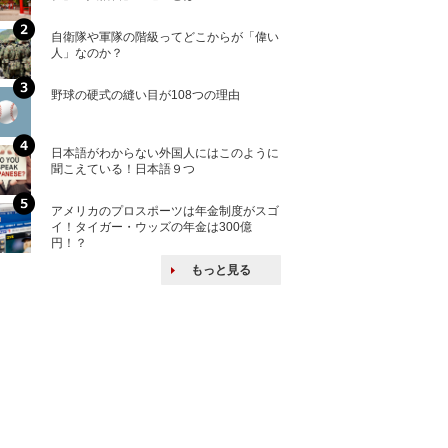
自衛隊や軍隊の階級ってどこからが「偉い
「えっ！こんな事
人」なのか？
ない、北朝鮮で禁
野球の硬式の縫い目が108つの理由
核兵器の廃絶はな
から解説
日本語がわからない外国人にはこのように
自衛隊がオスプレ
聞こえている！日本語９つ
改めて！
アメリカのプロスポーツは年金制度がスゴ
何故キヤノンはゼ
イ！タイガー・ウッズの年金は300億
来たのか？オープ
円！？
ける特許戦略
もっと見る