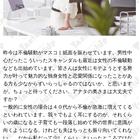
昨今は不倫騒動がマスコミ紙面を賑わせています。男性中
心だったこういったスキャンダルも最近は女性の不倫騒動
なども出始めています。皆さんは女性にモテようとする努
力が叶って魅力的な独身女性と恋愛関係になったことがあ
る方も少なからずいらっしゃるのではないか、と思います
が。ちょっと待ってください。アナタの奥さまは大丈夫で
すか？
一般的に女性の場合は４０代から不倫が急激に増えてくる
といわれています。我々でもよく耳にするのが、それくら
いの歳になると子育ても一段落し始めて外の世界に意識が
向くようになる。けれども夫はちっとも振り向いてくれな
い……だから私だって少しくらい。といったところではな