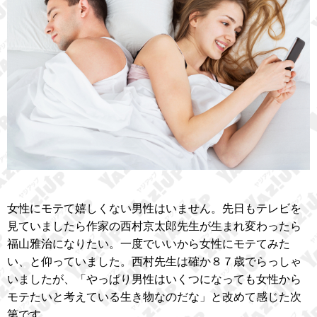
女性にモテて嬉しくない男性はいません。先日もテレビを
見ていましたら作家の西村京太郎先生が生まれ変わったら
福山雅治になりたい。一度でいいから女性にモテてみた
い、と仰っていました。西村先生は確か８７歳でらっしゃ
いましたが、「やっぱり男性はいくつになっても女性から
モテたいと考えている生き物なのだな」と改めて感じた次
第です。