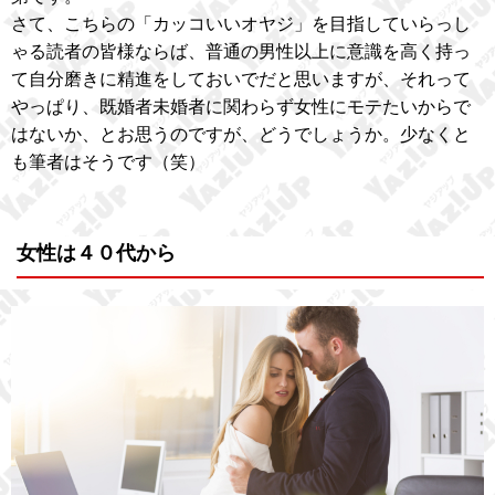
さて、こちらの「カッコいいオヤジ」を目指していらっし
ゃる読者の皆様ならば、普通の男性以上に意識を高く持っ
て自分磨きに精進をしておいでだと思いますが、それって
やっぱり、既婚者未婚者に関わらず女性にモテたいからで
はないか、とお思うのですが、どうでしょうか。少なくと
も筆者はそうです（笑）
女性は４０代から