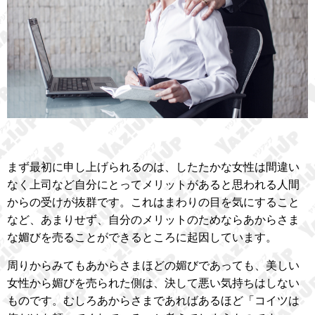
まず最初に申し上げられるのは、したたかな女性は間違い
なく上司など自分にとってメリットがあると思われる人間
からの受けが抜群です。これはまわりの目を気にすること
など、あまりせず、自分のメリットのためならあからさま
な媚びを売ることができるところに起因しています。
周りからみてもあからさまほどの媚びであっても、美しい
女性から媚びを売られた側は、決して悪い気持ちはしない
ものです。むしろあからさまであればあるほど「コイツは