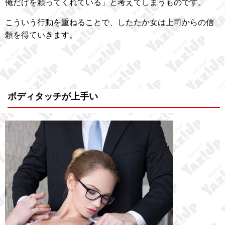
俺だけを頼ってくれている」と考えてしまうものです。
こういう行動を重ねることで、したたか女は上司からの信
頼を得ていきます。
ボディタッチが上手い