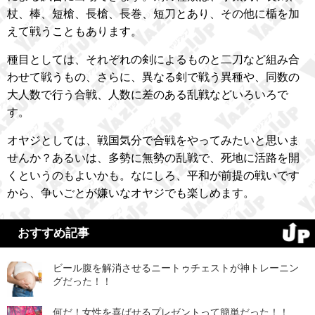
杖、棒、短槍、長槍、長巻、短刀とあり、その他に楯を加
えて戦うこともあります。
種目としては、それぞれの剣によるものと二刀など組み合
わせて戦うもの、さらに、異なる剣で戦う異種や、同数の
大人数で行う合戦、人数に差のある乱戦などいろいろで
す。
オヤジとしては、戦国気分で合戦をやってみたいと思いま
せんか？あるいは、多勢に無勢の乱戦で、死地に活路を開
くというのもよいかも。なにしろ、平和が前提の戦いです
から、争いごとが嫌いなオヤジでも楽しめます。
おすすめ記事
ビール腹を解消させるニートゥチェストが神トレーニン
グだった！！
何だ！女性を喜ばせるプレゼントって簡単だった！！