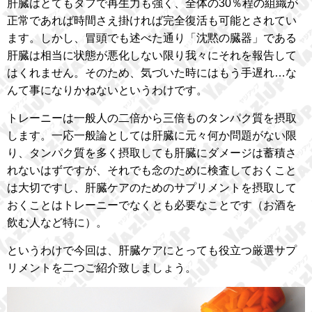
肝臓はとてもタフで再生力も強く、全体の30％程の組織が
正常であれば時間さえ掛ければ完全復活も可能とされてい
ます。しかし、冒頭でも述べた通り「沈黙の臓器」である
肝臓は相当に状態が悪化しない限り我々にそれを報告して
はくれません。そのため、気づいた時にはもう手遅れ…な
んて事になりかねないというわけです。
トレーニーは一般人の二倍から三倍ものタンパク質を摂取
します。一応一般論としては肝臓に元々何か問題がない限
り、タンパク質を多く摂取しても肝臓にダメージは蓄積さ
れないはずですが、それでも念のために検査しておくこと
は大切ですし、肝臓ケアのためのサプリメントを摂取して
おくことはトレーニーでなくとも必要なことです（お酒を
飲む人など特に）。
というわけで今回は、肝臓ケアにとっても役立つ厳選サプ
リメントを二つご紹介致しましょう。