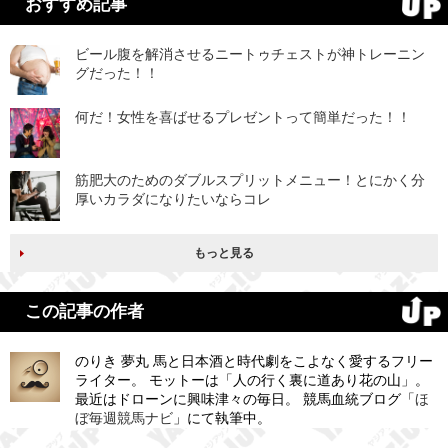
おすすめ記事
ビール腹を解消させるニートゥチェストが神トレーニン
グだった！！
何だ！女性を喜ばせるプレゼントって簡単だった！！
筋肥大のためのダブルスプリットメニュー！とにかく分
厚いカラダになりたいならコレ
もっと見る
この記事の作者
のりき 夢丸 馬と日本酒と時代劇をこよなく愛するフリー
ライター。 モットーは「人の行く裏に道あり花の山」。
最近はドローンに興味津々の毎日。 競馬血統ブログ「
ほ
ぼ毎週競馬ナビ
」にて執筆中。