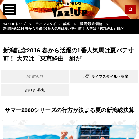
YAZIUPトップ
＞
ライフスタイル・娯楽
＞
競馬/競艇/競輪
＞
新潟記念2016 春から活躍の1番人気馬は夏バテ寸前！ 大穴は「東京経由」組だ
新潟記念2016 春から活躍の1番人気馬は夏バテ寸
前！ 大穴は「東京経由」組だ
ライフスタイル・娯楽
2016/08/27
のりき 夢丸
サマー2000シリーズの行方が決まる夏の新潟総決算