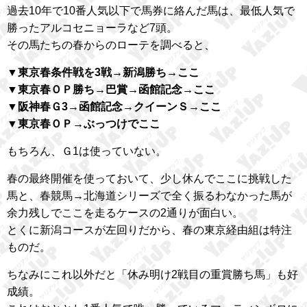
過去10年で10番人気以下で馬券に絡んだ馬は、最低人気で
勝ったアルコセニョーラなど7頭。
その馬たちの春からのローテを調べると、
▼東京春条件戦を3戦→新潟勝ち→ここ
▼東京春ＯＰ勝ち→巴賞→函館記念→ここ
▼阪神春Ｇ3→函館記念→クイーンＳ→ここ
▼東京春ＯＰ→ぶっつけでここ
もちろん、Ｇ1は使っていない。
春の最終開催を使っておいて、少し休んでここに挑戦した
馬と、春競馬→北海道シリーズで全く振るわなかった馬が
余力残しでここを走るケースの2通りが面白い。
とくに新潟コースが左回りだから、春の東京経由組は特注
ものだ。
ちなみにこれ以外だと「休み明け2戦目の重賞勝ち馬」も好
成績。