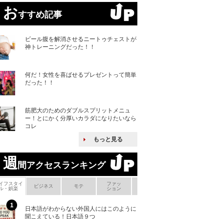
お
すすめ記事
ビール腹を解消させるニートゥチェストが
神トレーニングだった！！
何だ！女性を喜ばせるプレゼントって簡単
だった！！
筋肥大のためのダブルスプリットメニュ
ー！とにかく分厚いカラダになりたいなら
コレ
もっと見る
週
間アクセスランキング
イフスタイ
ファッ
ボ
ビジネス
モテ
ヘアケア
ヘルスケア
ル・娯楽
ション
メ
日本語がわからない外国人にはこのように
「えっ！こんな事
聞こえている！日本語９つ
ない、北朝鮮で禁