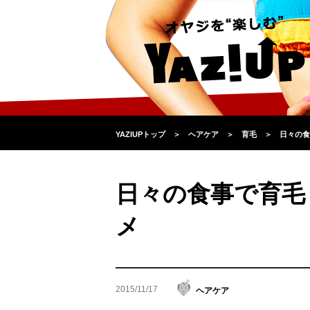
YAZIUPトップ
＞
ヘアケア
＞
育毛
＞
日々の食
日々の食事で育毛
メ
2015/11/17
ヘアケア