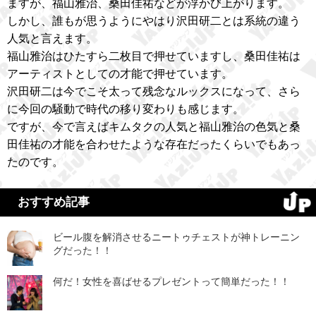
ますが、福山雅治、桑田佳祐などが浮かび上がります。
しかし、誰もが思うようにやはり沢田研二とは系統の違う
人気と言えます。
福山雅治はひたすら二枚目で押せていますし、桑田佳祐は
アーティストとしての才能で押せています。
沢田研二は今でこそ太って残念なルックスになって、さら
に今回の騒動で時代の移り変わりも感じます。
ですが、今で言えばキムタクの人気と福山雅治の色気と桑
田佳祐の才能を合わせたような存在だったくらいでもあっ
たのです。
おすすめ記事
ビール腹を解消させるニートゥチェストが神トレーニン
グだった！！
何だ！女性を喜ばせるプレゼントって簡単だった！！