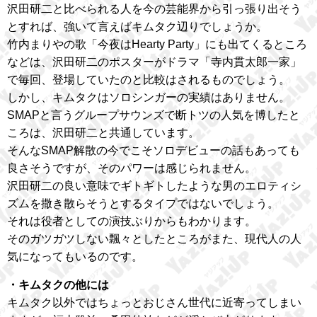
沢田研二と比べられる人を今の芸能界から引っ張り出そう
とすれば、強いて言えばキムタク辺りでしょうか。
竹内まりやの歌「今夜はHearty Party」にも出てくるところ
などは、沢田研二のポスターがドラマ「寺内貫太郎一家」
で毎回、登場していたのと比較はされるものでしょう。
しかし、キムタクはソロシンガーの実績はありません。
SMAPと言うグループサウンズで断トツの人気を博したと
ころは、沢田研二と共通しています。
そんなSMAP解散の今でこそソロデビューの話もあっても
良さそうですが、そのパワーは感じられません。
沢田研二の良い意味でギトギトしたような男のエロティシ
ズムを撒き散らそうとするタイプではないでしょう。
それは役者としての演技ぶりからもわかります。
そのガツガツしない飄々としたところがまた、現代人の人
気になってもいるのです。
・キムタクの他には
キムタク以外ではちょっとおじさん世代に近寄ってしまい