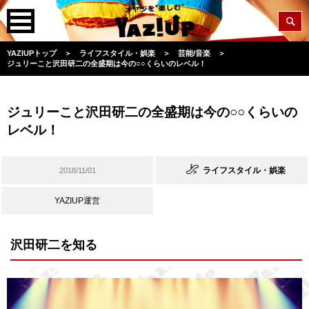
YAZIUPトップ
＞
ライフスタイル・娯楽
＞
芸能/音楽
＞
ジュリーこと沢田研二の全盛期は今の○○くらいのレベル！
ジュリーこと沢田研二の全盛期は今の○○くらいの
レベル！
ライフスタイル・娯楽
2018/11/01
YAZIUP運営
沢田研二を知る