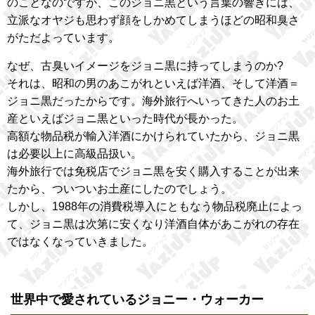
のことなのですが、このジョニ黒という言葉の響きには、
立派なオヤジも思わず顔をしかめてしまうほどの昭和臭さ
がただよっています。
なぜ、古臭いイメージをジョニ黒に持ってしまうのか?
それは、昭和の男のあこがれといえば洋酒、そして洋酒＝
ジョニ黒だったからです。海外旅行へいってきた人のお土
産といえばジョニ黒といった時代が長かった。
高額な物品税が輸入洋酒にかけられていたから、ジョニ黒
は必要以上に高級品扱い。
海外旅行では免税店でジョニ黒を安く購入することが出来
たから、ついついお土産にしたのでしょう。
しかし、1988年の消費税導入にともなう物品税廃止によっ
て、ジョニ黒は次第に安くなり洋酒自体があこがれの存在
ではなくなっていきました。
世界中で愛されているジョニー・ウォーカー