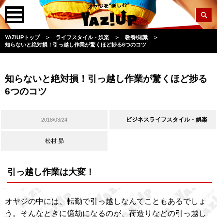
YAZIUPトップ
＞
ライフスタイル・娯楽
＞
教養/知識
＞
知らないと絶対損！引っ越し作業が驚くほど捗る6つのコツ
知らないと絶対損！引っ越し作業が驚くほど捗る
6つのコツ
ビジネスライフスタイル・娯楽
2018/03/24
松村 昴
引っ越し作業は大変！
オヤジの中には、転勤で引っ越しなんてこともあるでしょ
う。そんなときに億劫になるのが、荷造りなどの引っ越し