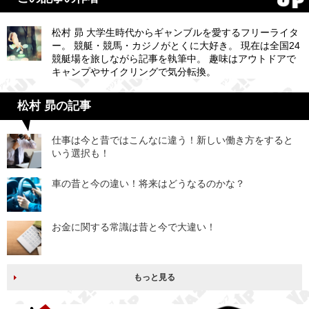
松村 昴 大学生時代からギャンブルを愛するフリーライタ
ー。 競艇・競馬・カジノがとくに大好き。 現在は全国24
競艇場を旅しながら記事を執筆中。 趣味はアウトドアで
キャンプやサイクリングで気分転換。
松村 昴の記事
仕事は今と昔ではこんなに違う！新しい働き方をすると
いう選択も！
車の昔と今の違い！将来はどうなるのかな？
お金に関する常識は昔と今で大違い！
もっと見る