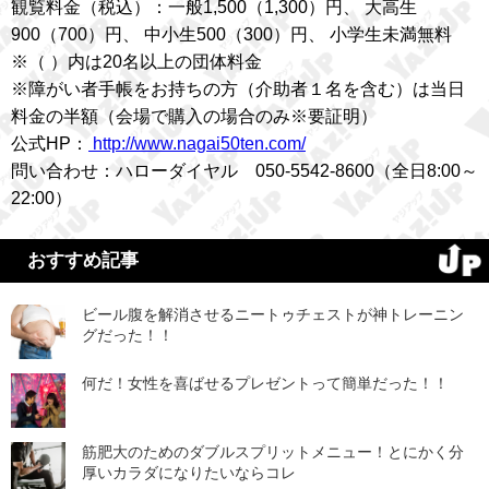
観覧料金（税込）：一般1,500（1,300）円、 大高生
900（700）円、 中小生500（300）円、 小学生未満無料
※（ ）内は20名以上の団体料金
※障がい者手帳をお持ちの方（介助者１名を含む）は当日
料金の半額（会場で購入の場合のみ※要証明）
公式HP：
http://www.nagai50ten.com/
問い合わせ：ハローダイヤル 050-5542-8600（全日8:00～
22:00）
おすすめ記事
ビール腹を解消させるニートゥチェストが神トレーニン
グだった！！
何だ！女性を喜ばせるプレゼントって簡単だった！！
筋肥大のためのダブルスプリットメニュー！とにかく分
厚いカラダになりたいならコレ