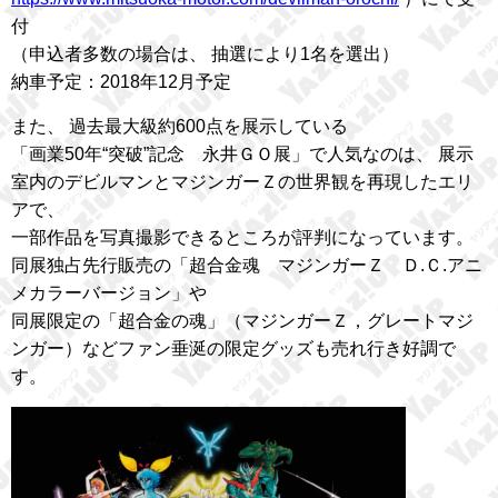
付
（申込者多数の場合は、 抽選により1名を選出）
納車予定：2018年12月予定
また、 過去最大級約600点を展示している
「画業50年“突破”記念 永井ＧＯ展」で人気なのは、 展示
室内のデビルマンとマジンガーＺの世界観を再現したエリ
アで、
一部作品を写真撮影できるところが評判になっています。
同展独占先行販売の「超合金魂 マジンガーＺ Ｄ.Ｃ.アニ
メカラーバージョン」や
同展限定の「超合金の魂」（マジンガーＺ，グレートマジ
ンガー）などファン垂涎の限定グッズも売れ行き好調で
す。