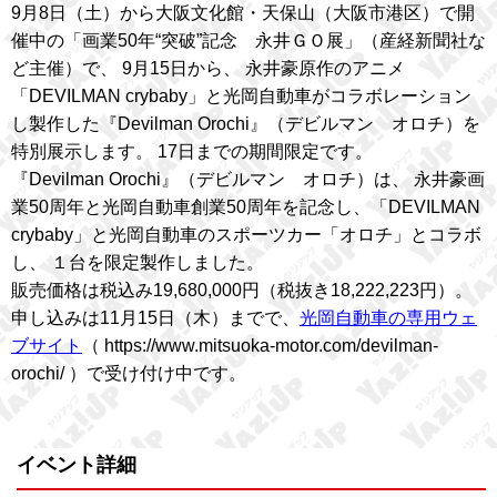
9月8日（土）から大阪文化館・天保山（大阪市港区）で開
催中の「画業50年“突破”記念 永井ＧＯ展」（産経新聞社な
ど主催）で、 9月15日から、 永井豪原作のアニメ
「DEVILMAN crybaby」と光岡自動車がコラボレーション
し製作した『Devilman Orochi』（デビルマン オロチ）を
特別展示します。 17日までの期間限定です。
『Devilman Orochi』（デビルマン オロチ）は、 永井豪画
業50周年と光岡自動車創業50周年を記念し、「DEVILMAN
crybaby」と光岡自動車のスポーツカー「オロチ」とコラボ
し、 １台を限定製作しました。
販売価格は税込み19,680,000円（税抜き18,222,223円）。
申し込みは11月15日（木）までで、
光岡自動車の専用ウェ
ブサイト
（ https://www.mitsuoka-motor.com/devilman-
orochi/ ）で受け付け中です。
イベント詳細