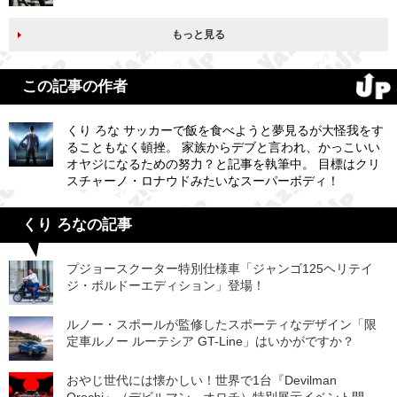
もっと見る
この記事の作者
くり ろな サッカーで飯を食べようと夢見るが大怪我をす
ることもなく頓挫。 家族からデブと言われ、かっこいい
オヤジになるための努力？と記事を執筆中。 目標はクリ
スチャーノ・ロナウドみたいなスーパーボディ！
くり ろなの記事
プジョースクーター特別仕様車「ジャンゴ125ヘリテイ
ジ・ボルドーエディション」登場！
ルノー・スポールが監修したスポーティなデザイン「限
定車ルノー ルーテシア GT-Line」はいかがですか？
おやじ世代には懐かしい！世界で1台『Devilman