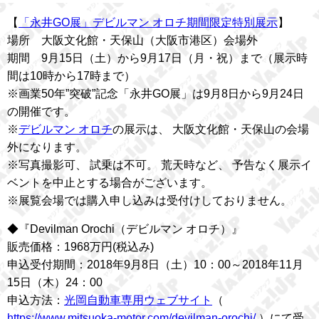
【
「永井GO展」デビルマン オロチ期間限定特別展示
】
場所 大阪文化館・天保山（大阪市港区）会場外
期間 9月15日（土）から9月17日（月・祝）まで（展示時
間は10時から17時まで）
※画業50年”突破”記念「永井GO展」は9月8日から9月24日
の開催です。
※
デビルマン オロチ
の展示は、 大阪文化館・天保山の会場
外になります。
※写真撮影可、 試乗は不可。 荒天時など、 予告なく展示イ
ベントを中止とする場合がございます。
※展覧会場では購入申し込みは受付けしておりません。
◆『Devilman Orochi（デビルマン オロチ）』
販売価格：1968万円(税込み)
申込受付期間：2018年9月8日（土）10：00～2018年11月
15日（木）24：00
申込方法：
光岡自動車専用ウェブサイト
（
https://www.mitsuoka-motor.com/devilman-orochi/
）にて受