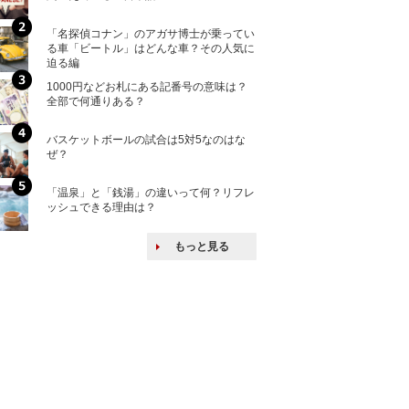
ける特許戦略
「名探偵コナン」のアガサ博士が乗ってい
韓国で揉めている
る車「ビートル」はどんな車？その人気に
戦後の賠償をおさ
迫る編
1000円などお札にある記番号の意味は？
核兵器の廃絶はな
全部で何通りある？
から解説
バスケットボールの試合は5対5なのはな
「えっ！こんな事
ぜ？
ない、北朝鮮で禁
「温泉」と「銭湯」の違いって何？リフレ
アフリカの奇跡！
ッシュできる理由は？
長できた理由とは
もっと見る