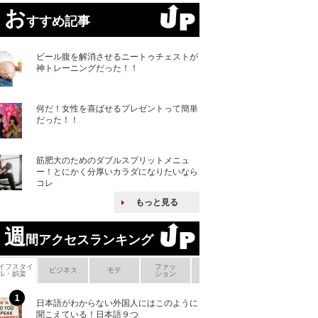
お
すすめ記事
ビール腹を解消させるニートゥチェストが
神トレーニングだった！！
何だ！女性を喜ばせるプレゼントって簡単
だった！！
筋肥大のためのダブルスプリットメニュ
ー！とにかく分厚いカラダになりたいなら
コレ
もっと見る
週
間アクセスランキング
イフスタイ
ファッ
ボ
ビジネス
モテ
ヘアケア
ヘルスケア
ル・娯楽
ション
メ
日本語がわからない外国人にはこのように
何故キヤノンはゼ
聞こえている！日本語９つ
来たのか？オープ