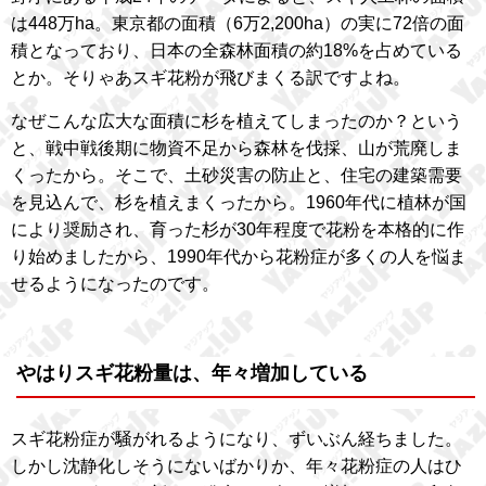
は448万ha。東京都の面積（6万2,200ha）の実に72倍の面
積となっており、日本の全森林面積の約18%を占めている
とか。そりゃあスギ花粉が飛びまくる訳ですよね。
なぜこんな広大な面積に杉を植えてしまったのか？という
と、戦中戦後期に物資不足から森林を伐採、山が荒廃しま
くったから。そこで、土砂災害の防止と、住宅の建築需要
を見込んで、杉を植えまくったから。1960年代に植林が国
により奨励され、育った杉が30年程度で花粉を本格的に作
り始めましたから、1990年代から花粉症が多くの人を悩ま
せるようになったのです。
やはりスギ花粉量は、年々増加している
スギ花粉症が騒がれるようになり、ずいぶん経ちました。
しかし沈静化しそうにないばかりか、年々花粉症の人はひ