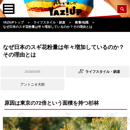
YAZIUPトップ
＞
ライフスタイル・娯楽
＞
教養/知識
＞
なぜ日本のスギ花粉量は年々増加しているのか？その理由とは
なぜ日本のスギ花粉量は年々増加しているのか？
その理由とは
ライフスタイル・娯楽
2019/03/05
アントニオ犬助
原因は東京の72倍という面積を持つ杉林