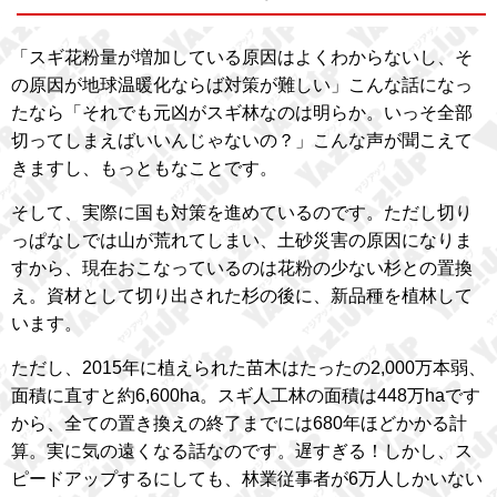
「スギ花粉量が増加している原因はよくわからないし、そ
の原因が地球温暖化ならば対策が難しい」こんな話になっ
たなら「それでも元凶がスギ林なのは明らか。いっそ全部
切ってしまえばいいんじゃないの？」こんな声が聞こえて
きますし、もっともなことです。
そして、実際に国も対策を進めているのです。ただし切り
っぱなしでは山が荒れてしまい、土砂災害の原因になりま
すから、現在おこなっているのは花粉の少ない杉との置換
え。資材として切り出された杉の後に、新品種を植林して
います。
ただし、2015年に植えられた苗木はたったの2,000万本弱、
面積に直すと約6,600ha。スギ人工林の面積は448万haです
から、全ての置き換えの終了までには680年ほどかかる計
算。実に気の遠くなる話なのです。遅すぎる！しかし、ス
ピードアップするにしても、林業従事者が6万人しかいない