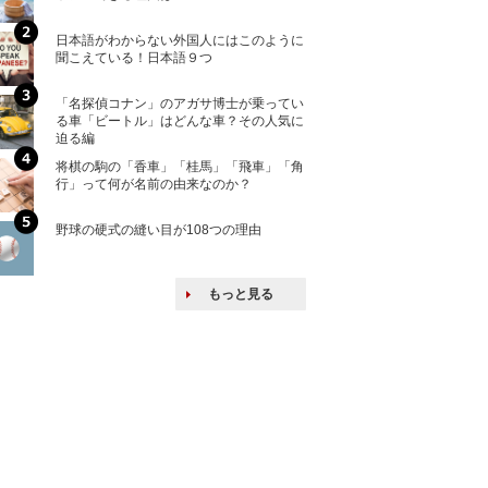
ける特許戦略
日本語がわからない外国人にはこのように
「えっ！こんな事
聞こえている！日本語９つ
ない、北朝鮮で禁
「名探偵コナン」のアガサ博士が乗ってい
上司の上司に案件
る車「ビートル」はどんな車？その人気に
し』・他人の威厳
迫る編
たい人たち
将棋の駒の「香車」「桂馬」「飛車」「角
核兵器の廃絶はな
行」って何が名前の由来なのか？
から解説
野球の硬式の縫い目が108つの理由
韓国で揉めている
戦後の賠償をおさ
もっと見る