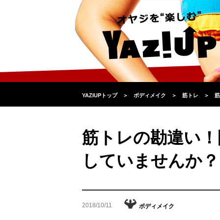
YAZIUPトップ
＞
ボディメイク
＞
筋トレ
＞
筋
筋トレの勘違い！
していませんか？
2018/10/11
ボディメイク