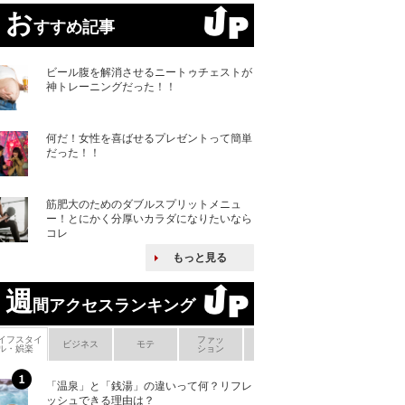
お
すすめ記事
ビール腹を解消させるニートゥチェストが
神トレーニングだった！！
何だ！女性を喜ばせるプレゼントって簡単
だった！！
筋肥大のためのダブルスプリットメニュ
ー！とにかく分厚いカラダになりたいなら
コレ
もっと見る
週
間アクセスランキング
イフスタイ
ファッ
ボ
ビジネス
モテ
ヘアケア
ヘルスケア
ル・娯楽
ション
メ
「温泉」と「銭湯」の違いって何？リフレ
何故キヤノンはゼ
ッシュできる理由は？
来たのか？オープ