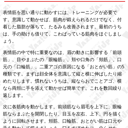
表情筋を思い通りに動かすには、トレーニングが必要で
す。意識して動かせば、筋肉が鍛えられるだけでなく、付
着した脂肪が落ちて、たるみも改善されます。最初のうち
は、手の助けも借りて、こわばっている筋肉をほぐしまし
ょう。
表情筋の中で特に重要なのは、眉の動きに影響する「前頭
筋」、目やまぶたの「眼輪筋」、頬や口角の「頬筋」、口
元の「口輪筋」、二重アゴの原因になる「おとがい筋」の5
種類です。まずは顔全体を意識して縦と横に伸ばしたり縮
めたりします。慣れないうちは、縦ならおでことアゴ、横
なら両頬に手を添えて動かせば簡単です。これを数回繰り
返します。
次に各筋肉を動かします。前頭筋なら眉毛を上下に、眼輪
筋ならまぶたを開閉したり、目玉を左右、上下、円を描く
ように回転させます。頬筋、口輪筋、おとがい筋は口元や