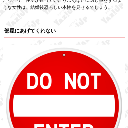
だったり、住所が違っていたり…あなたに隠し事をするよ
うな女性は、結婚後恐ろしい本性を見せるでしょう。
部屋にあげてくれない