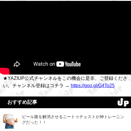
★YAZIUP公式チャンネルをこの機会に是非、ご登録くださ
い。チャンネル登録はコチラ →
https://goo.gl/G4To25
おすすめ記事
ビール腹を解消させるニートゥチェストが神トレーニン
グだった！！