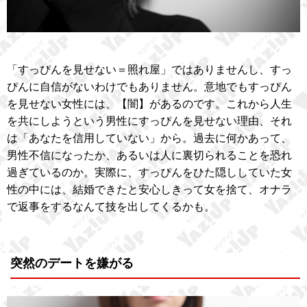
「すっぴんを見せない＝照れ屋」ではありませんし、すっ
ぴんに自信がないわけでもありません。意地でもすっぴん
を見せない女性には、【闇】があるのです。これから人生
を共にしようという男性にすっぴんを見せない理由、それ
は「あなたを信用していない」から。過去に何かあって、
男性不信になったか、あるいは人に裏切られることを恐れ
過ぎているのか。実際に、すっぴんをひた隠ししていた女
性の中には、結婚できたと安心しきって女を捨て、オナラ
で返事をするなんて技を出してくるかも。
突然のデートを嫌がる