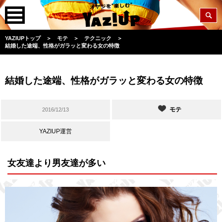
YAZIUPトップ
＞
モテ
＞
テクニック
＞
結婚した途端、性格がガラッと変わる女の特徴
結婚した途端、性格がガラッと変わる女の特徴
モテ
2016/12/13
YAZIUP運営
女友達より男友達が多い