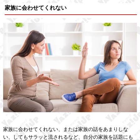
家族に会わせてくれない
家族に会わせてくれない、または家族の話をあまりしな
い、してもサラッと流されるなど、自分の家族を話題にも