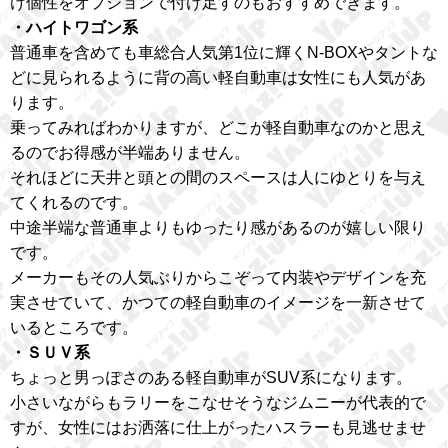
け個性をオプションで付け足すのもおすすめできます。
・ハイトワゴン系
普通車を含めても車総合人気第1位に輝くN‐BOXやタントな
どに見られるように背の高い軽自動車は女性にも人気があ
ります。
乗ってみればわかりますが、どこが軽自動車なのかと思え
るのでお得感が半端ありません。
それほどに天井と頭との間のスペースは人にゆとりを与え
てくれるのです。
中途半端な普通車よりもゆったり感があるのが嬉しい限り
です。
メーカーもその人気ぶりからこぞって内装やデザインを充
実させていて、かつての軽自動車のイメージを一新させて
いるところです。
・ＳＵＶ系
ちょっと男っぽさのある軽自動車がSUV系になります。
小さいながらもラリーをこなせそうなジムニーが代表的で
すが、女性にはお洒落に仕上がったハスラーも見逃せませ