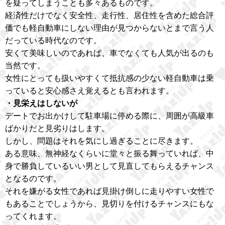
を疑ってしまうことも多々あるものです。
経済性だけでなく安全性、走行性、居住性を含めた総合評
価でも軽自動車にしない理由が見つからないとまで言う人
だっている時代なのです。
安くて美味しいのであれば、車でなくても人気が出るのも
当然です。
女性にとっても扱いやすくて抵抗感の少ない軽自動車は乗
っていると安心感さえ覚えるとも言われます。
・見栄えはしないが
デートでお出かけして駐車場に停める際に、周囲が高級車
ばかりだと見劣りはします。
しかし、問題はそれを気にし過ぎることに尽きます。
ある意味、無神経なくらいに堂々と振る舞っていれば、中
身で勝負しているいい男として見直してもらえるチャンス
となるのです。
それを嫌がる女性であれば見掛け倒しに走りやすい女性で
もあることでしょうから、見切りを付けるチャンスにもな
ってくれます。