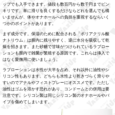
ップでも入手できます。値段も数百円から数千円までピン
キリです。単に滑りを良くするだけならどれを選んでも構
いませんが、体やオナホールへの負担を重視するならいく
つかのポイントがあります。
まず成分です。保湿のために配合される「ポリアクリル酸
ナトリウム」は膣内に残りやすく、逆に水分を吸収して乾
燥を招きます。また砂糖で甘味がつけられているラブロー
ションも膣内で雑菌が繁殖する原因です。これらは挿入で
はなく愛撫用に使いましょう。
ラブローションは水性が大半を占め、それ以外に油性やシ
リコン性もあります。どちらも水性より乾きづらく滑りや
すいのでアナルやフィストプレーにオススメです。ただし
油性はゴムを溶かす恐れがあり、コンドームとの併用は要
注意です。シリコン製は同じシリコン製のオナホールやバ
イブを傷めてしまいます。