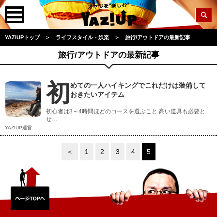
YAZIUPトップ
＞
ライフスタイル・娯楽
＞
旅行/アウトドアの最新記事
旅行/アウトドアの最新記事
初
めての一人ハイキングでこれだけは装備して
おきたいアイテム
初心者は3～4時間ほどのコースを選ぶこと 高い道具も必要と
せ…
YAZIUP運営
＜
1
2
3
4
5