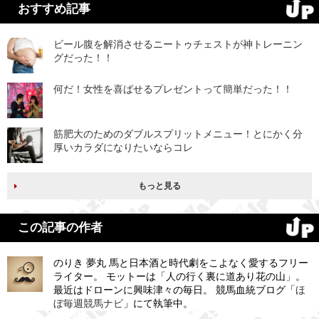
おすすめ記事
ビール腹を解消させるニートゥチェストが神トレーニン
グだった！！
何だ！女性を喜ばせるプレゼントって簡単だった！！
筋肥大のためのダブルスプリットメニュー！とにかく分
厚いカラダになりたいならコレ
もっと見る
この記事の作者
のりき 夢丸 馬と日本酒と時代劇をこよなく愛するフリー
ライター。 モットーは「人の行く裏に道あり花の山」。
最近はドローンに興味津々の毎日。 競馬血統ブログ「
ほ
ぼ毎週競馬ナビ
」にて執筆中。