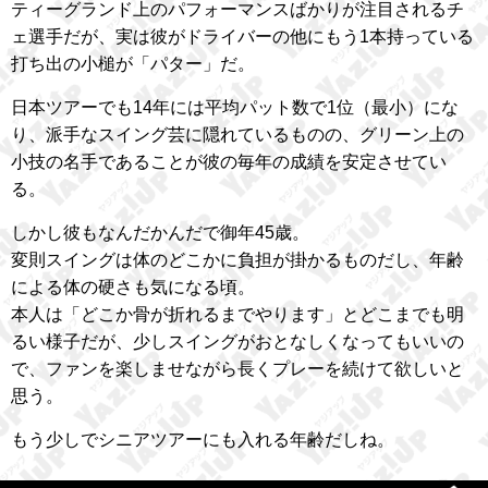
ティーグランド上のパフォーマンスばかりが注目されるチ
ェ選手だが、実は彼がドライバーの他にもう1本持っている
打ち出の小槌が「パター」だ。
日本ツアーでも14年には平均パット数で1位（最小）にな
り、派手なスイング芸に隠れているものの、グリーン上の
小技の名手であることが彼の毎年の成績を安定させてい
る。
しかし彼もなんだかんだで御年45歳。
変則スイングは体のどこかに負担が掛かるものだし、年齢
による体の硬さも気になる頃。
本人は「どこか骨が折れるまでやります」とどこまでも明
るい様子だが、少しスイングがおとなしくなってもいいの
で、ファンを楽しませながら長くプレーを続けて欲しいと
思う。
もう少しでシニアツアーにも入れる年齢だしね。