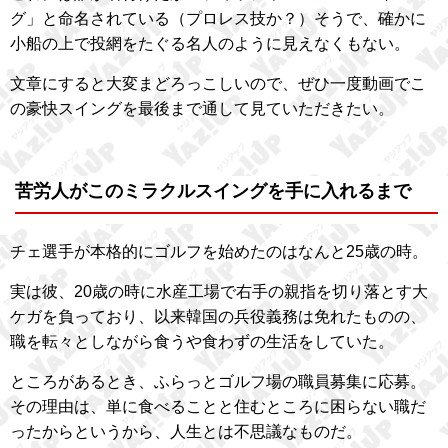
グ」と命名されている（プロレス技か？）そうで、確かに
小船の上で投網をたぐる名人のように見えなくもない。
文章にすると大変まどろっこしいので、ぜひ一度動画でこ
の豪快スイングを最後まで通して見ていただきたい。
苦労人がこのミラクルスイングを手に入れるまで
チェ選手が本格的にゴルフを始めたのはなんと25歳の時。
実は彼、20歳の時に水産工場で右手の親指を切り落とす大
ケガを負っており、以来韓国の兵役義務は免れたものの、
職を転々としながら食うや食わずの生活をしていた。
ところがあるとき、ふらっとゴルフ場の職員募集に応募。
その理由は、単に食べることと住むところに困らない職だ
ったからというから、人生とは不思議なものだ。