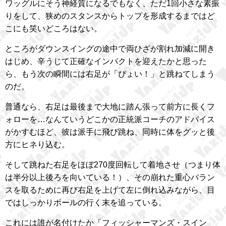
ワッグルにそう神経質になるでもなく、ただ1回小さな素振
りをして、狭めのスタンスからトップを形成するまではど
こにも笑いどころはない。
ところがダウンスイングの途中で両ひざが割れ加減に開き
はじめ、辛うじて正確なインパクトを迎えたかと思った
ら、もう次の瞬間には右足が「ぴょい！」と跳ねてしまう
のだ。
普通なら、右足は最後まで大地に踏ん張って前方に長くフ
ォローを…なんていうどこかの正統派コーチのアドバイス
がかすむほど、彼は派手に飛び跳ね、同時に体をグッと後
方にヒネり込む。
そして跳ねた右足をほぼ270度回転して着地させ（つまり体
は半分以上後ろを向いている！）、その崩れた重心バラン
スを取るために再び右足を上げて左に倒れ込みながら、目
ではしっかりボールの行く末を追っている。
これには誰が名付けたか「フィッシャーマンズ・スイン