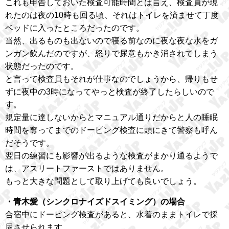
これも申告しておいた検査可能時間とは言え、検査員が現
れたのは夜の10時も回る頃、それはトイレを済ませて丁度
ベッドに入ったところだったのです。
当然、出るものも出ないので寝る前なのに夜な夜な水をガ
ンガン飲んだのですが、怒りで尿意もかき消されてしまう
状態だったのです。
と言って検査員もそれが仕事なのでしょうから、帰りもせ
ずに夜中の3時になってやっと検査が終了したらしいので
す。
規定量に達しないからとマニュアル通りだからと人の睡眠
時間を奪ってまでのドーピング検査に頭にきて警察も呼ん
だそうです。
翌日の練習にも影響が出るような検査がまかり通るようで
は、アスリートファーストではありません。
もっと大きな問題として取り上げても良いでしょう。
・青木愛（シンクロナイズドスイミング）の場合
合宿中にドーピング検査があると、水着のままトイレで採
尿させられます。