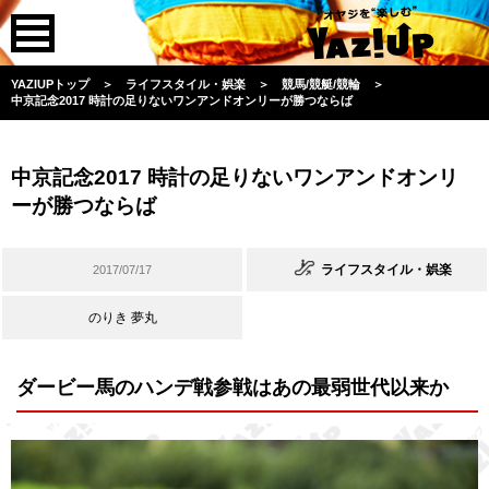
YAZIUPトップ
＞
ライフスタイル・娯楽
＞
競馬/競艇/競輪
＞
中京記念2017 時計の足りないワンアンドオンリーが勝つならば
中京記念2017 時計の足りないワンアンドオンリ
ーが勝つならば
ライフスタイル・娯楽
2017/07/17
のりき 夢丸
ダービー馬のハンデ戦参戦はあの最弱世代以来か