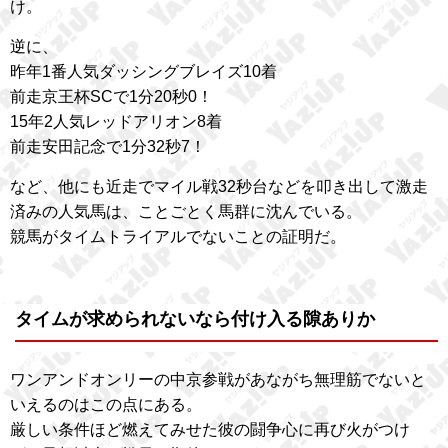
け。
逆に、
昨年1番人気ダッシングブレイズ10着
前走京王杯SCで1分20秒0！
15年2人気レッドアリオン8着
前走安田記念で1分32秒7！
など、他にも近走でマイル戦32秒台などを叩き出して激走
済みの人気馬は、ことごとく馬群に沈んでいる。
競馬がタイムトライアルでないことの証明だ。
タイムが求められないなら付け入る隙ありか
ワンアンドオンリーの中京参戦があながち無理筋でないと
いえるのはこの点にある。
厳しい条件ほど燃えてみせた彼の闘争心に再び火がつけ