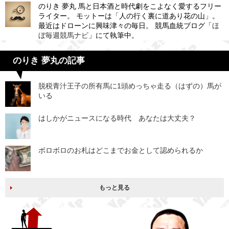
のりき 夢丸 馬と日本酒と時代劇をこよなく愛するフリー
ライター。 モットーは「人の行く裏に道あり花の山」。
最近はドローンに興味津々の毎日。 競馬血統ブログ「
ほ
ぼ毎週競馬ナビ
」にて執筆中。
のりき 夢丸の記事
脱税青汁王子の所有馬に1頭めっちゃ走る（はずの）馬が
いる
はしかがニュースになる時代 あなたは大丈夫？
ボロボロのお札はどこまでお金として認められるか
もっと見る