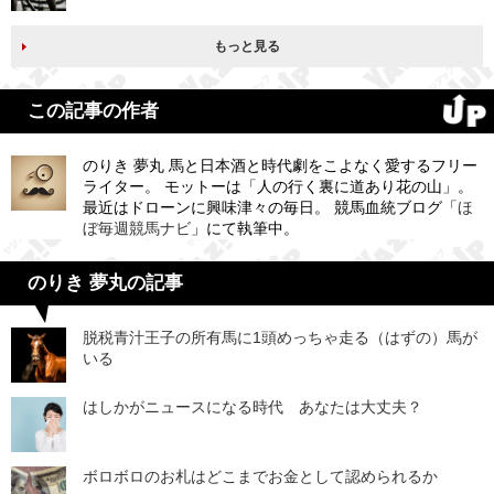
もっと見る
この記事の作者
のりき 夢丸 馬と日本酒と時代劇をこよなく愛するフリー
ライター。 モットーは「人の行く裏に道あり花の山」。
最近はドローンに興味津々の毎日。 競馬血統ブログ「
ほ
ぼ毎週競馬ナビ
」にて執筆中。
のりき 夢丸の記事
脱税青汁王子の所有馬に1頭めっちゃ走る（はずの）馬が
いる
はしかがニュースになる時代 あなたは大丈夫？
ボロボロのお札はどこまでお金として認められるか