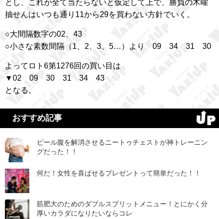
とし、これが全て当たらないと仮定して上で、勝負の木曜
抽せんはいつも通り11から29を買わない方針でいく。
○大間隔数字の02、43
○小さな素数間隔（1、2、3、5…）より 09 34 31 30
よってロト6第1276回の買い目は
▼02 09 30 31 34 43
となる。
おすすめ記事
ビール腹を解消させるニートゥチェストが神トレーニン
グだった！！
何だ！女性を喜ばせるプレゼントって簡単だった！！
筋肥大のためのダブルスプリットメニュー！とにかく分
厚いカラダになりたいならコレ