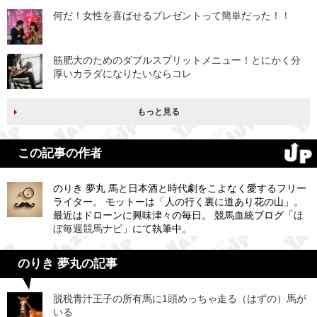
何だ！女性を喜ばせるプレゼントって簡単だった！！
筋肥大のためのダブルスプリットメニュー！とにかく分
厚いカラダになりたいならコレ
もっと見る
この記事の作者
のりき 夢丸 馬と日本酒と時代劇をこよなく愛するフリー
ライター。 モットーは「人の行く裏に道あり花の山」。
最近はドローンに興味津々の毎日。 競馬血統ブログ「
ほ
ぼ毎週競馬ナビ
」にて執筆中。
のりき 夢丸の記事
脱税青汁王子の所有馬に1頭めっちゃ走る（はずの）馬が
いる