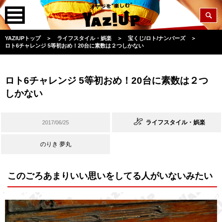
YAZIUPトップ
＞
ライフスタイル・娯楽
＞
宝くじ/ロト/ナンバーズ
＞
ロト6チャレンジ 5等初おめ！20台に素数は２つしかない
ロト6チャレンジ 5等初おめ！20台に素数は２つ
しかない
ライフスタイル・娯楽
2017/06/25
のりき 夢丸
このごろあまりいい思いをしてる人がいないみたい