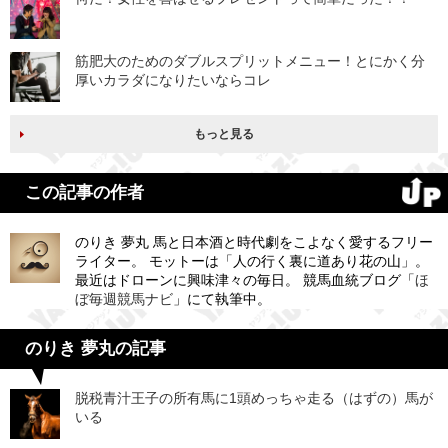
筋肥大のためのダブルスプリットメニュー！とにかく分
厚いカラダになりたいならコレ
もっと見る
この記事の作者
のりき 夢丸 馬と日本酒と時代劇をこよなく愛するフリー
ライター。 モットーは「人の行く裏に道あり花の山」。
最近はドローンに興味津々の毎日。 競馬血統ブログ「
ほ
ぼ毎週競馬ナビ
」にて執筆中。
のりき 夢丸の記事
脱税青汁王子の所有馬に1頭めっちゃ走る（はずの）馬が
いる