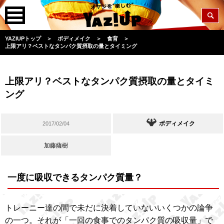
YAZIUPトップ
＞
ボディメイク
＞
食育
＞
上限アリ？ベストなタンパク質摂取の量とタイミング
上限アリ？ベストなタンパク質摂取の量とタイミ
ング
ボディメイク
2017/02/04
加藤薩樹
一度に吸収できるタンパク質量？
トレーニー達の間で未だに決着していないいくつかの論争
の一つ。それが「一回の食事でのタンパク質の吸収量」で