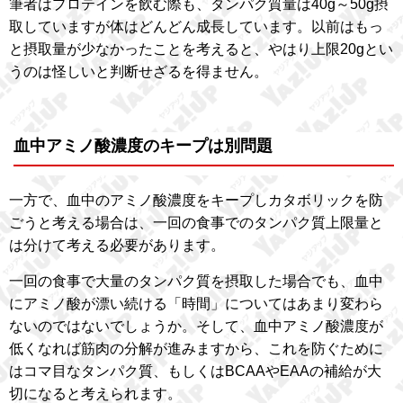
筆者はプロテインを飲む際も、タンパク質量は40g～50g摂
取していますが体はどんどん成長しています。以前はもっ
と摂取量が少なかったことを考えると、やはり上限20gとい
うのは怪しいと判断せざるを得ません。
血中アミノ酸濃度のキープは別問題
一方で、血中のアミノ酸濃度をキープしカタボリックを防
ごうと考える場合は、一回の食事でのタンパク質上限量と
は分けて考える必要があります。
一回の食事で大量のタンパク質を摂取した場合でも、血中
にアミノ酸が漂い続ける「時間」についてはあまり変わら
ないのではないでしょうか。そして、血中アミノ酸濃度が
低くなれば筋肉の分解が進みますから、これを防ぐために
はコマ目なタンパク質、もしくはBCAAやEAAの補給が大
切になると考えられます。