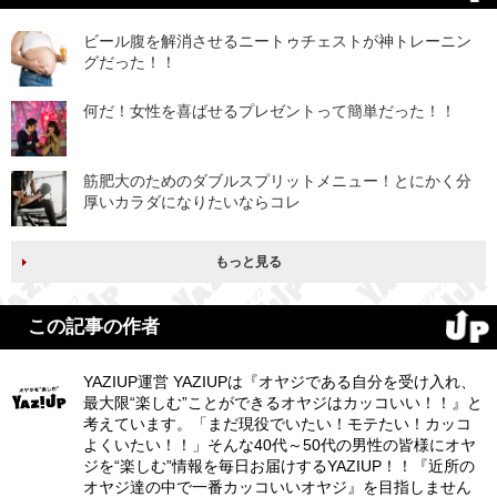
ビール腹を解消させるニートゥチェストが神トレーニン
グだった！！
何だ！女性を喜ばせるプレゼントって簡単だった！！
筋肥大のためのダブルスプリットメニュー！とにかく分
厚いカラダになりたいならコレ
もっと見る
この記事の作者
YAZIUP運営 YAZIUPは『オヤジである自分を受け入れ、
最大限“楽しむ”ことができるオヤジはカッコいい！！』と
考えています。「まだ現役でいたい！モテたい！カッコ
よくいたい！！」そんな40代～50代の男性の皆様にオヤ
ジを“楽しむ”情報を毎日お届けするYAZIUP！！『近所の
オヤジ達の中で一番カッコいいオヤジ』を目指しません