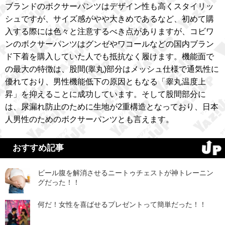
ブランドのボクサーパンツはデザイン性も高くスタイリッ
シュですが、サイズ感がやや大きめであるなど、初めて購
入する際には色々と注意するべき点がありますが、コビワ
ンのボクサーパンツはグンゼやワコールなどの国内ブラン
ド下着を購入していた人でも抵抗なく履けます。機能面で
の最大の特徴は、股間(睾丸)部分はメッシュ仕様で通気性に
優れており、男性機能低下の原因ともなる「睾丸温度上
昇」を抑えることに成功しています。そして股間部分に
は、尿漏れ防止のために生地が2重構造となっており、日本
人男性のためのボクサーパンツとも言えます。
おすすめ記事
ビール腹を解消させるニートゥチェストが神トレーニン
グだった！！
何だ！女性を喜ばせるプレゼントって簡単だった！！