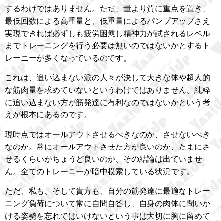
するわけではありません。ただ、量より質に重点を置き、
最低回数による高重量と、低重量によるパンプアップさえ
実現できれば必ずしも疲労困憊し精神力が試されるレベル
までトレーニングを行う必要は無いのではないかとするト
レーニーが多くなっているのです。
これは、追い込まない派の人々が決して大きな体や超人的
な筋肉量を求めていないというわけではありません、純粋
に追い込まない方が筋発達に有利なのではないかという考
えが根本にあるのです。
現時点ではオールアウトさせるべきなのか、させないべき
なのか。常にオールアウトさせた方が良いのか、たまにさ
せるくらいがちょうど良いのか、その結論は出ていませ
ん。全てのトレーニーが暗中模索している状況です。
ただ、私も、そして貴方も、自分の筋発達に最適なトレー
ニング負荷について常に自問自答し、自身の肉体に問いか
ける姿勢を忘れてはいけないという事は大切に胸に留めて