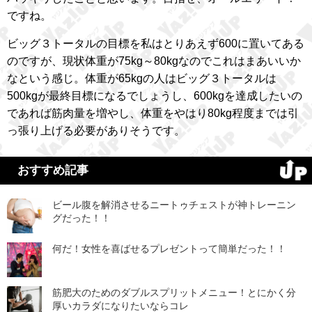
ですね。
ビッグ３トータルの目標を私はとりあえず600に置いてある
のですが、現状体重が75kg～80kgなのでこれはまあいいか
なという感じ。体重が65kgの人はビッグ３トータルは
500kgが最終目標になるでしょうし、600kgを達成したいの
であれば筋肉量を増やし、体重をやはり80kg程度までは引
っ張り上げる必要がありそうです。
おすすめ記事
ビール腹を解消させるニートゥチェストが神トレーニン
グだった！！
何だ！女性を喜ばせるプレゼントって簡単だった！！
筋肥大のためのダブルスプリットメニュー！とにかく分
厚いカラダになりたいならコレ