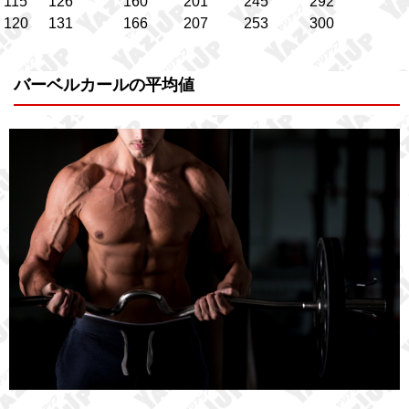
115
126
160
201
245
292
120
131
166
207
253
300
バーベルカールの平均値