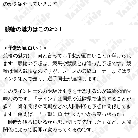
のかを紹介していきます。
競輪の魅力はこの3つ！
＜予想が面白い！＞
競輪の魅力は、何と言っても予想が面白いことが挙げられ
ます。競輪の予想は、競馬や競艇とは違った予想です。競
輪は個人競技なのですが、レースの最終コーナーまではラ
インを組んで走り、選手同士が連携します。
このライン同士の力や駆け引きを予想するのが競輪の醍醐
味なのです。「ライン」は同県や近隣県で連携することが
多く、師弟関係や同期などの人間関係も予想に関係してき
ます。例えば、「同期に負けたくないから突っ張った」
「師匠が後ろにいるから思い切って先行した」など、人間
関係によって展開が変わってくるのです。