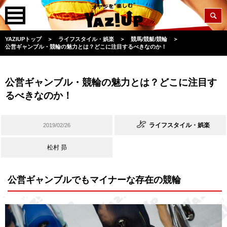
YAZIUPトップ
＞
ライフスタイル・娯楽
＞
競馬/競艇/競輪
＞
公営ギャンブル・競輪の魅力とは？どこに注目するべきなのか！
公営ギャンブル・競輪の魅力とは？どこに注目す
るべきなのか！
ライフスタイル・娯楽
2019/02/26
松村 昴
公営ギャンブルでもマイナーな存在の競輪