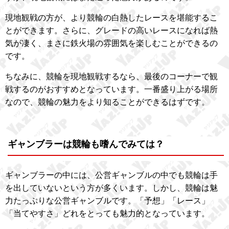
現地観戦の方が、より競輪の白熱したレースを堪能するこ
とができます。さらに、グレードの高いレースになれば熱
気が凄く、まさに鉄火場の雰囲気を楽しむことができるの
です。
ちなみに、競輪を現地観戦するなら、最後のコーナーで観
戦するのがおすすめとなっています。一番盛り上がる場所
なので、競輪の魅力をより知ることができるはずです。
ギャンブラーは競輪も嗜んでみては？
ギャンブラーの中には、公営ギャンブルの中でも競輪は手
を出していないという方が多くいます。しかし、競輪は魅
力たっぷりな公営ギャンブルです。「予想」「レース」
「当てやすさ」どれをとっても魅力的となっています。