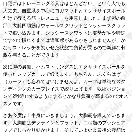
自宅にはトレーニング器具はほとんどない、という人でも
大丈夫。自重系を中心にヨガマットとエクササイズボール
だけで行える筋トレメニューを用意しました。まず脚の前
部、大腿四頭筋はウォールスクワットとシッシースクワッ
トで追い込みます。シッシースクワットは姿勢がやや特殊
ですので慣れるまでは違和感があるかもしれませんが、か
なりストレッチを効かせた状態で負荷が乗るので新鮮な刺
激を与えることができます。
次に脚の裏側、ハムストリングスはエクササイズボールを
使ったレッグカールで鍛えます。もちろん、ふくらはぎ
（カーフ）も忘れてはいけませんよ。カーフは単純なスタ
ンディングのカーフレイズで絞り上げます。収縮ポジショ
ンで2秒静止するようにするとかなり負荷が高まるのでオス
スメです。
さあ今度は上半身にいきましょう。大胸筋を鍛えていきま
す。大胸筋はデクラインとフラット、二種類のプッシュア
ップでしっかり効かせます。そしていよいよ最後の腹筋は