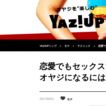
YAZIUPトップ
＞
モテ
＞
テクニック
＞
恋愛で
恋愛でもセックス
オヤジになるには
2017/04/11
モテ