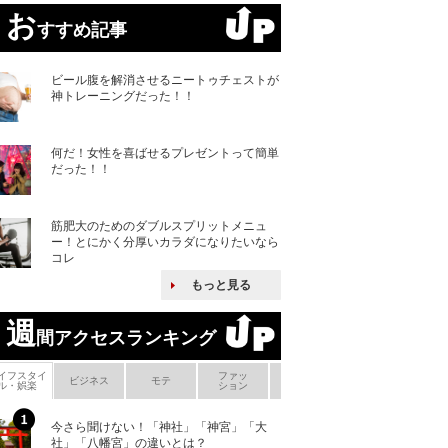
お
すすめ記事
ビール腹を解消させるニートゥチェストが
神トレーニングだった！！
何だ！女性を喜ばせるプレゼントって簡単
だった！！
筋肥大のためのダブルスプリットメニュ
ー！とにかく分厚いカラダになりたいなら
コレ
もっと見る
週
間アクセスランキング
イフスタイ
ファッ
ボ
ビジネス
モテ
ヘアケア
ヘルスケア
ル・娯楽
ション
メ
今さら聞けない！「神社」「神宮」「大
ヨーロッパの小国
社」「八幡宮」の違いとは？
な国とされる理由