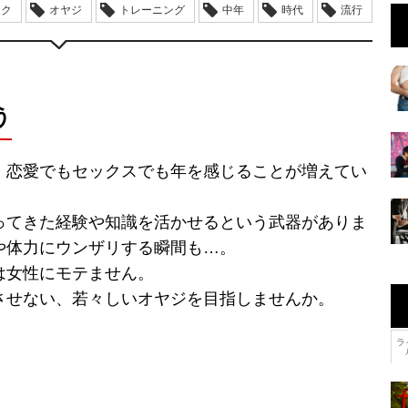
ック
オヤジ
トレーニング
中年
時代
流行
う
、恋愛でもセックスでも年を感じることが増えてい
ってきた経験や知識を活かせるという武器がありま
や体力にウンザリする瞬間も…。
は女性にモテません。
させない、若々しいオヤジを目指しませんか。
ラ