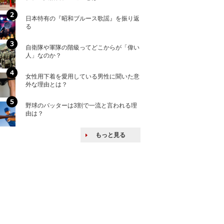
日本特有の『昭和ブルース歌謡』を振り返
核兵器の廃絶はな
る
から解説
自衛隊や軍隊の階級ってどこからが「偉い
何故キヤノンはゼ
人」なのか？
来たのか？オープ
ける特許戦略
女性用下着を愛用している男性に聞いた意
「えっ！こんな事
外な理由とは？
ない、北朝鮮で禁
野球のバッターは3割で一流と言われる理
北方領土だけじゃ
由は？
とは？
もっと見る