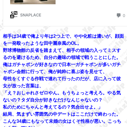
相手は34歳で俺より年は2つ上で、やや化粧は濃いが、顔面
を一発殴ったような田中麗奈風のOL。
野球博物館の反省を踏まえて、相手の領域の入ってミスす
るのを避けるため、自分の趣味の領域で戦うことにした。
俺はガチャポンが好きなので日本一ガチャポンが多いガチ
ャポン会館に行って、俺が純粋に喜ぶ姿を見せて、
母性をくすぐる作戦で連れて行ったのだが、店に入って彼
女が放った言葉は、
「え？おしゃれさゼロやん。もうちょっと考えろ。やる気
ないの？タダ自分が好きなだけなんじゃないの？
私のためにちゃんと考えてるの？気合出せよ。」
結局、気まずい雰囲気の中デートはここだけで終わった。
こんな34歳にもなって未婚の女はくそ性格が悪い。こっち