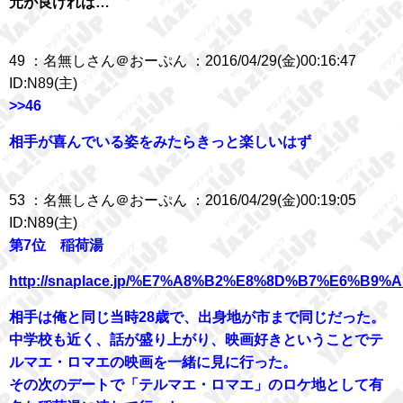
元が良ければ…
49 ：名無しさん＠おーぷん ：2016/04/29(金)00:16:47
ID:N89(主)
>>46
相手が喜んでいる姿をみたらきっと楽しいはず
53 ：名無しさん＠おーぷん ：2016/04/29(金)00:19:05
ID:N89(主)
第7位 稲荷湯
http://snaplace.jp/%E7%A8%B2%E8%8D%B7%E6%B9%A
相手は俺と同じ当時28歳で、出身地が市まで同じだった。
中学校も近く、話が盛り上がり、映画好きということでテ
ルマエ・ロマエの映画を一緒に見に行った。
その次のデートで「テルマエ・ロマエ」のロケ地として有