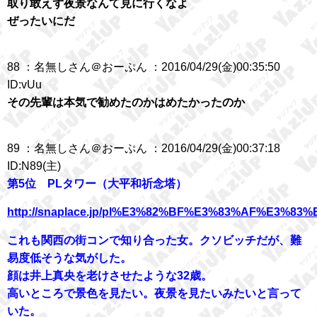
取り敢えず夜景なんて見に行くなよ
ぜったいにだ
88 ：名無しさん＠おーぷん ：2016/04/29(金)00:35:50
ID:vUu
その先輩は本気で勧めたのかはめたかったのか
89 ：名無しさん＠おーぷん ：2016/04/29(金)00:37:18
ID:N89(主)
第5位 PLタワー（大平和祈念塔）
http://snaplace.jp/pl%E3%82%BF%E3%83%AF%E
これも関西の街コンで知り合った女。クソビッチだが、難
易度低そうな気がした。
顔は井上真央を老けさせたような32歳。
高いところで景色を見たい。夜景を見たいみたいと言って
いた。