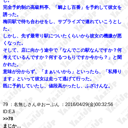
じ。
完全予約制の高級料亭、「鯛よし百番」を予約して彼女を
誘った。
梅田駅で待ち合わせをし、サプライズで連れていこうとし
た。
しかし、先ず最寄り駅についたくらいから彼女の機嫌が悪
くなった。
そして、店に向かう途中で「なんでこの駅なんですか？何
考えているんですか？何するつもりですか今から？」と聞
かれた。
意味が分からず、「まぁいいから」といったら、「私帰り
ます」といって彼女は走って逃げて行った。
既に予約していたし、値段高かったし、ふざけんな。
79 ：名無しさん＠おーぷん ：2016/04/29(金)00:32:56
ID:EJi
>>78
まじか…