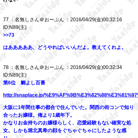
77 ：名無しさん＠おーぷん ：2016/04/29(金)00:32:16
ID:N89(主)
>>73
はあああああ、どうやればいいんだよ。教えてくれよ。
78 ：名無しさん＠おーぷん ：2016/04/29(金)00:32:34
ID:N89(主)
第6位 鯛よし百番
http://snaplace.jp/%E9%AF%9B%E3%82%88%E3%81%
大阪に1年間仕事の都合で住んでいた。関西の街コンで知り
合ったお嬢様。俺より1歳年下。
かなりお金持ちのお嬢様らしく、恋愛経験もない確実な処
女。しかも堀北真希の顔をぐちゃぐちゃにしたような感