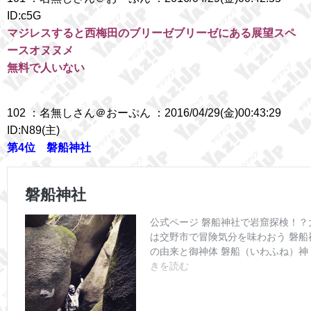
ID:c5G
マジレスすると西梅田のブリーゼブリーゼにある展望スペ
ースオヌヌメ
無料で人いない
102 ：名無しさん＠おーぷん ：2016/04/29(金)00:43:29
ID:N89(主)
第4位 磐船神社