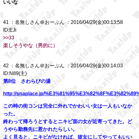
いいな
41 ：名無しさん＠おーぷん ：2016/04/29(金)00:13:58
ID:EJi
>>33
楽しそうやな（男的に）
42 ：名無しさん＠おーぷん ：2016/04/29(金)00:14:03
ID:N89(主)
第8位 さわらびの湯
http://snaplace.jp/%E3%81%95%E3%82%8F%E3%82
この時の街コンは完全に外れでかわいい女は一人もいなか
った。
終わって帰ろうとするとニキビ面の女が近寄ってきた。ど
うやら勤務先に惹かれたらしい。
よく見ると、ニキビがなければ、彼女にしてやってもいい