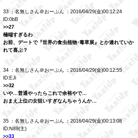
33 ：名無しさん＠おーぷん ：2016/04/29(金)00:12:24
ID:0bB
>>27
極端すぎるわ
お前、デートで『世界の食虫植物･毒草展』とか連れていか
れて喜ぶ？
34 ：名無しさん＠おーぷん ：2016/04/29(金)00:12:55
ID:EJi
>>32
いや…普通やったらこれで余裕やで…
おまえ上位の女狙いすぎなんちゃうんか…
35 ：名無しさん＠おーぷん ：2016/04/29(金)00:13:08
ID:N89(主)
>>33