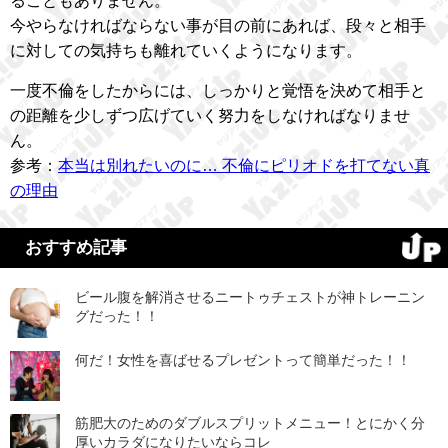
ることもありません。
今やらなければならない事が目の前にあれば、段々と相手
に対しての気持ちも離れていくようになります。
一度不倫をしたからには、しっかりと覚悟を決めて相手と
の距離を少しずつ広げていく努力をしなければなりませ
ん。
参考：
本当は別れたいのに… 不倫にピリオドを打てない真
の理由
おすすめ記事
ビール腹を解消させるニートゥチェストが神トレーニン
グだった！！
何だ！女性を喜ばせるプレゼントって簡単だった！！
筋肥大のためのダブルスプリットメニュー！とにかく分
厚いカラダになりたいならコレ