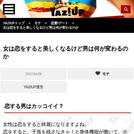
YAZIUPトップ
＞
モテ
＞
恋愛/デート
＞
女は恋をすると美しくなるけど男は何が変わるのか
女は恋をすると美しくなるけど男は何が変わるの
か
モテ
2017/04/28
YAZIUP運営
恋する男はカッコイイ？
女性は恋をすると綺麗になりますよね。
恋をすると、子孫を残さなきゃ！と身体機能が働いて、ホ