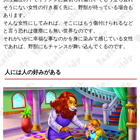
そうにない女性の行き着く先に、野獣が待っている場合も
あります。
そんな女性にしてみれば、そこにはもう傷付けられるなど
と言う恐れは微塵にも無い世界なのです。
それがいかに幸福な事なのかを身に染みて感じている女性
であれば、野獣にもチャンスが舞い込んでくるのです。
人には人の好みがある