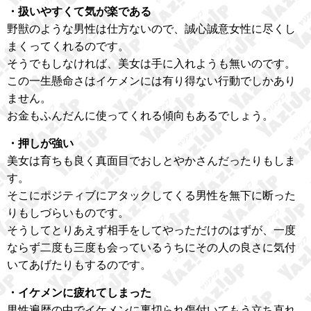
・扱いやすくて気が楽である
野獣のような男性は仕方ないので、誠心誠意女性に尽くし
まくってくれるのです。
そうでもしなければ、美女は手に入れようも無いのです。
この一生懸命さはイケメンには有り得ない行動でしかあり
ません。
お金もふんだんに使ってくれる傾向もあるでしょう。
・押しが強い
美女は育ちも良く真面目でおしとやかさんだったりもしま
す。
そこにポジティブにアタックしてくる男性を無下に断った
りもしづらいものです。
そうしてとりあえず相手をしてやっただけのはずが、一度
ならず二度も三度も会っているうちにその人の良さに気付
いてあげたりもするのです。
・イケメンに疲れてしまった
男性遍歴の中でイケメンに裏切られ傷付いてもう立ち直れ