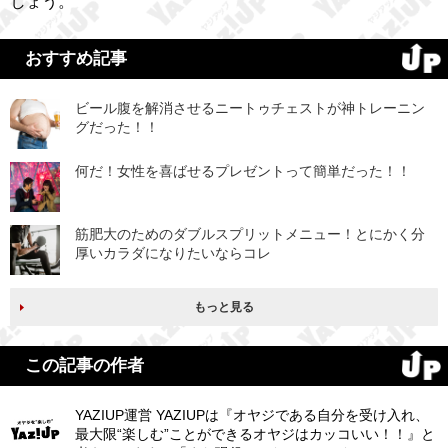
しょう。
おすすめ記事
ビール腹を解消させるニートゥチェストが神トレーニン
グだった！！
何だ！女性を喜ばせるプレゼントって簡単だった！！
筋肥大のためのダブルスプリットメニュー！とにかく分
厚いカラダになりたいならコレ
もっと見る
この記事の作者
YAZIUP運営 YAZIUPは『オヤジである自分を受け入れ、
最大限“楽しむ”ことができるオヤジはカッコいい！！』と