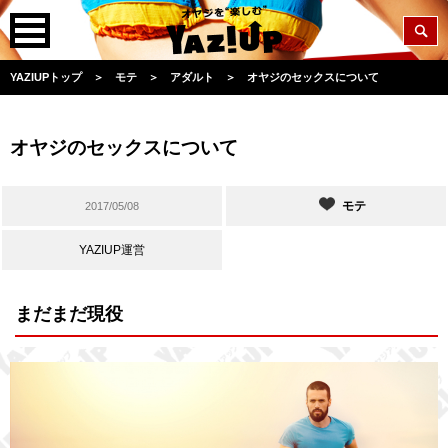
YAZIUPトップ
＞
モテ
＞
アダルト
＞
オヤジのセックスについて
オヤジのセックスについて
モテ
2017/05/08
YAZIUP運営
まだまだ現役