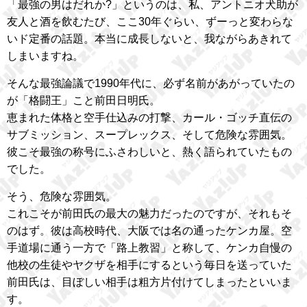
「最強の男はだれか?」というのは、私、アントニオ犬助が
友人と酒を飲むたび、ここ30年ぐらい、ずーっと変わらな
いド定番の話題。本当に成長しないと、我ながらあきれて
しまいますね。
そんな最強論議で1990年代に、必ず名前があがっていたの
が「格闘王」こと前田日明氏。
恵まれた体格と空手仕込みの打撃、カール・ゴッチ直伝の
サブミッション、スープレックス、そして危険な雰囲気。
彼こそ最強の称号にふさわしいと、熱く語られていたもの
でした。
そう、危険な雰囲気。
これこそが前田氏の最大の魅力だったのですが、それもそ
のはず。彼は高校時代、大阪では名の通ったケンカ屋。空
手道場に通う一方で「路上教習」と称して、ケンカ自慢の
他校の生徒やヤクザを相手にするという毎日を送っていた
前田氏は、目ぼしい相手は粗方片付けてしまったといいま
す。