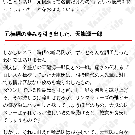
いこともあり「元横綱って名前だけなの?」という感想を持
ってしまったことをおぼえています。
元横綱の凄みを引き出した、天龍源一郎
しかしレスラー時代の輪島氏が、ずっとそんな調子だった
わけではありません。
例えば、全盛期の天龍源一郎氏との一戦。痛さの伝わるプ
ロレスを標榜していた天龍氏は、相撲時代の大先輩に対し
ても情け容赦ない攻めを繰り出したもの。
ダウンしている輪島氏を引き起こし、額を何度も蹴り上げ
る。その激しさは流血はおろか、リングシューズの靴ヒモ
の跡が額にハッキリと残ってしまうほどのもの。大抵のレ
スラーはそれぐらい激しい攻めを受けると、戦意を喪失し
てしまうものです。
しかし、それに耐えた輪島氏は眼をむいて、天龍氏に向か