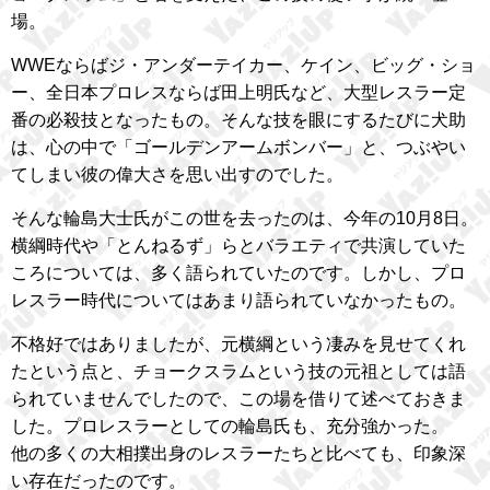
場。
WWEならばジ・アンダーテイカー、ケイン、ビッグ・ショ
ー、全日本プロレスならば田上明氏など、大型レスラー定
番の必殺技となったもの。そんな技を眼にするたびに犬助
は、心の中で「ゴールデンアームボンバー」と、つぶやい
てしまい彼の偉大さを思い出すのでした。
そんな輪島大士氏がこの世を去ったのは、今年の10月8日。
横綱時代や「とんねるず」らとバラエティで共演していた
ころについては、多く語られていたのです。しかし、プロ
レスラー時代についてはあまり語られていなかったもの。
不格好ではありましたが、元横綱という凄みを見せてくれ
たという点と、チョークスラムという技の元祖としては語
られていませんでしたので、この場を借りて述べておきま
した。プロレスラーとしての輪島氏も、充分強かった。
他の多くの大相撲出身のレスラーたちと比べても、印象深
い存在だったのです。