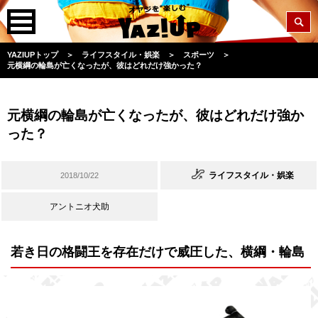
YAZIUPトップ
＞
ライフスタイル・娯楽
＞
スポーツ
＞
元横綱の輪島が亡くなったが、彼はどれだけ強かった？
元横綱の輪島が亡くなったが、彼はどれだけ強か
った？
ライフスタイル・娯楽
2018/10/22
アントニオ犬助
若き日の格闘王を存在だけで威圧した、横綱・輪島