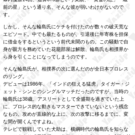
前の星」という通り名、そんな彼が弱いわけがないので
す。
しかし、そんな輪島氏にケチを付けたのが数々の破天荒な
エピソード。中でも最たるものが、引退後に年寄株を担保
に借金をするというという前代未聞のもの。この騒動で自
身が親方を務めていた花籠部屋は解散、輪島氏も相撲界か
ら身を引くことになってしまうのです。
そんな輪島氏が、相撲界の次に選んだのが全日本プロレス
のリング。
デビューは1986年、「インドの狂える猛虎」タイガー・ジ
ェット・シンとのシングルマッチだったのですが、当時の
輪島氏は38歳。アスリートとして全盛期を過ぎていた上
に、プロレス的な動きもマスターできていないという残念
なもの。攻めが直線的な上に、次の攻撃に移るまでに、変
な間が開くんですよね。
テレビで観戦していた犬助は、横綱時代の輪島氏を知らな